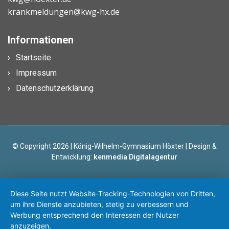
krankmeldungen@kwg-hx.de
Informationen
Startseite
Impressum
Datenschutzerklärung
© Copyright 2026 | König-Wilhelm-Gymnasium Höxter | Design &
Entwicklung:
kenmedia Digitalagentur
Diese Seite nutzt Website-Tracking-Technologien von Dritten,
um ihre Dienste anzubieten, stetig zu verbessern und
Werbung entsprechend den Interessen der Nutzer
anzuzeigen.