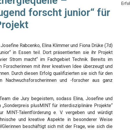
Energiequelle –
Erfo
ugend forscht junior“ für
rojekt
sefine Rabcenko, Elina Klimmer und Fiona Drüke (7d)
or“ in Essen teil. Dort präsentierten sie ihr Projekt
vier Strom macht“ im Fachgebiet Technik. Bereits im
n Forscherinnen mit ihrer kreativen Idee überzeugt und
en. Durch diesen Erfolg qualifizierten sie sich für den
n Nachwuchsforscherinnen und -forscher aus ganz
am die Jury begeistern, sodass Elina, Josefine und
en „Sonderpreis plusMINT für interdisziplinäre Projekte“
ur MINT-Talentförderung e. V. vergeben und würdigt
technische und kreative Aspekte in besonderer Weise
Glerinnen beschäftigt sich mit der Frage, wie sich die