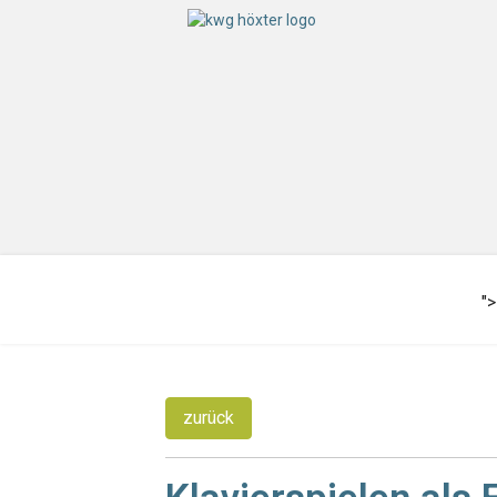
">
zurück