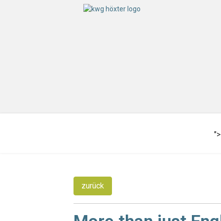
">
zurück