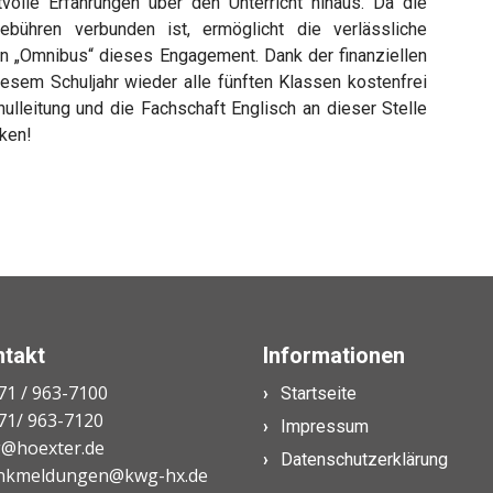
olle Erfahrungen über den Unterricht hinaus. Da die
bühren verbunden ist, ermöglicht die verlässliche
n „Omnibus“ dieses Engagement. Dank der finanziellen
esem Schuljahr wieder alle fünften Klassen kostenfrei
ulleitung und die Fachschaft Englisch an dieser Stelle
ken!
ntakt
Informationen
71 / 963-7100
Startseite
71/ 963-7120
Impressum
@hoexter.de
Datenschutzerklärung
nkmeldungen@kwg-hx.de