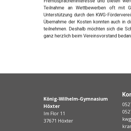
Fremdspracheninteresse und bieten wertv
Teilnahme an Wettbewerben oft mit Ge
Unterstützung durch den KWG-Förderverei
Übernahme der Kosten konnten auch in di
teilnehmen. Deshalb möchten sich die Sch
ganz herzlich beim Vereinsvorstand bedan
Ko
König-Wilhelm-Gymnasium
052
Höxter
052
Im Flor 11
kwg
37671 Höxter
kra