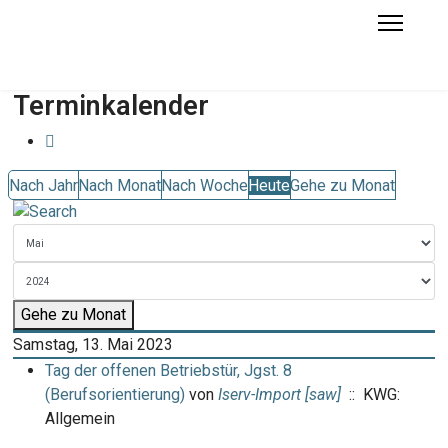
Terminkalender
Nach Jahr
Nach Monat
Nach Woche
Heute
Gehe zu Monat
Gehe zu Monat
Samstag, 13. Mai 2023
Tag der offenen Betriebstür, Jgst. 8
(Berufsorientierung)
von
Iserv-Import [saw]
:: KWG:
Allgemein