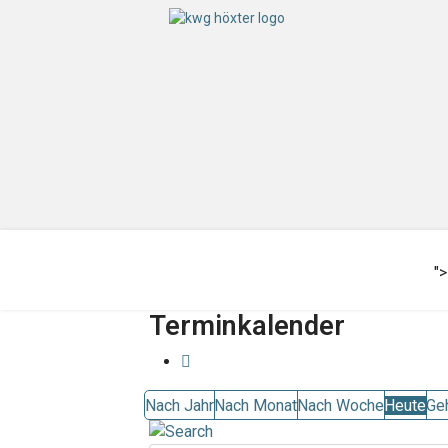
">
Terminkalender
Nach Jahr
Nach Monat
Nach Woche
Heute
Ge