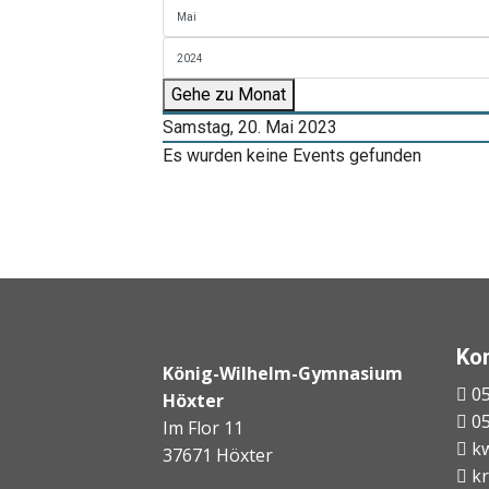
Gehe zu Monat
Samstag, 20. Mai 2023
Es wurden keine Events gefunden
Ko
König-Wilhelm-Gymnasium
05
Höxter
05
Im Flor 11
kw
37671 Höxter
kr