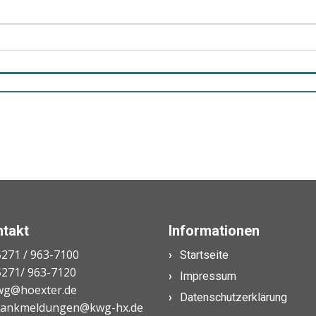
ntakt
Informationen
271 / 963-7100
Startseite
271/ 963-7120
Impressum
g@hoexter.de
Datenschutzerklärung
ankmeldungen@kwg-hx.de