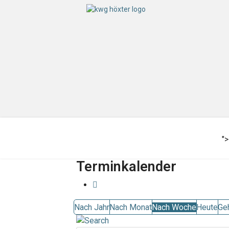
">
Terminkalender
Nach Jahr
Nach Monat
Nach Woche
Heute
Ge