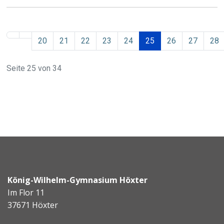
20
21
22
23
24
25
26
27
28
Seite 25 von 34
König-Wilhelm-Gymnasium Höxter
Im Flor 11
37671 Höxter